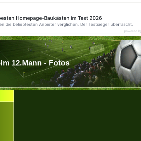
r
 besten Homepage-Baukästen im Test 2026
en die beliebtesten Anbieter verglichen. Der Testsieger überrascht.
powered b
im 12.Mann - Fotos