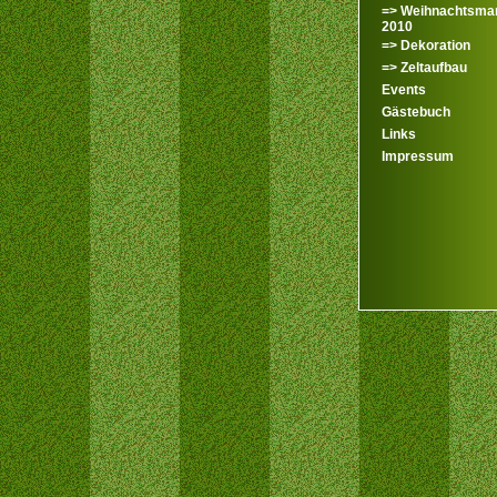
=> Weihnachtsma
2010
=> Dekoration
=> Zeltaufbau
Events
Gästebuch
Links
Impressum